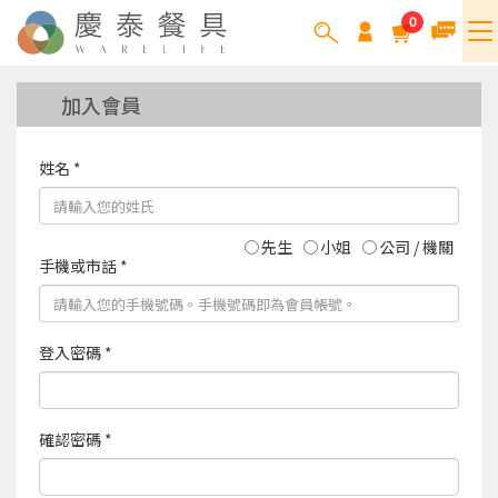
0
加入會員
姓名 *
先生
小姐
公司 / 機關
手機或市話 *
登入密碼 *
確認密碼 *