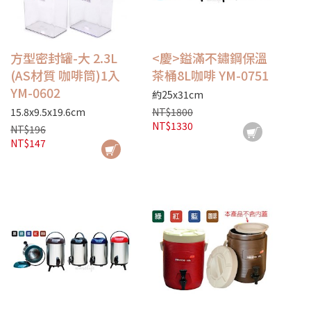
方型密封罐-大 2.3L
<慶>鎰滿不鏽鋼保溫
(AS材質 咖啡筒)1入
茶桶8L咖啡 YM-0751
YM-0602
約25x31cm
15.8x9.5x19.6cm
NT$1800
NT$1330
NT$196
NT$147