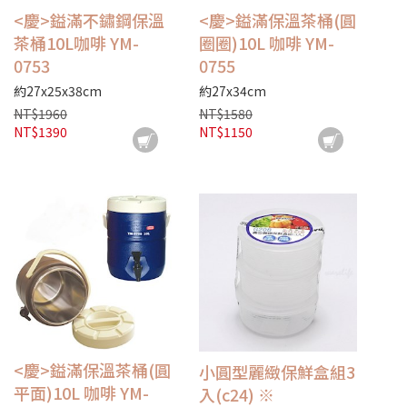
<慶>鎰滿不鏽鋼保溫
<慶>鎰滿保溫茶桶(圓
茶桶10L咖啡 YM-
圈圈)10L 咖啡 YM-
0753
0755
約27x25x38cm
約27x34cm
NT$1960
NT$1580
NT$1390
NT$1150
<慶>鎰滿保溫茶桶(圓
小圓型麗緻保鮮盒組3
平面)10L 咖啡 YM-
入(c24) ※