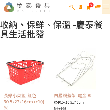
0
收納、保鮮、保溫 -慶泰餐
具生活批發
長樂小菜籃-紅色
四層鍋蓋架-電金 ※
30.5x22x16cm (c10)
約40.5x16.5x7.5cm
※
NT$105