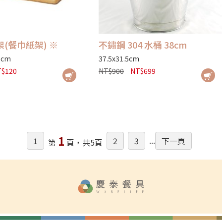
(餐巾紙架) ※
不鏽鋼 304 水桶 38cm
5cm
37.5x31.5cm
$120
NT$900
NT$699
1
1
2
3
下一頁
...
第
頁，共5頁