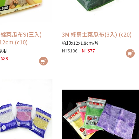
海綿菜瓜布S(三入)
3M 綠勇士菜瓜布(3入) (c20)
12cm (c10)
約13x12x1.8cm/片
專用
NT$106
NT$77
T$88