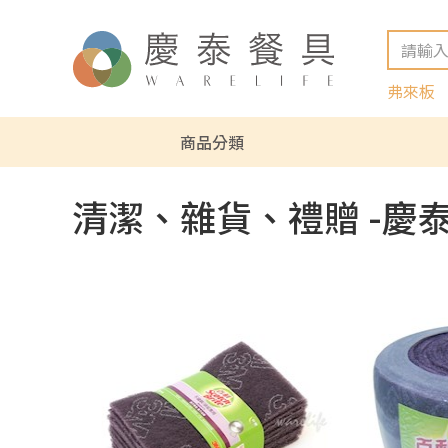
弗來板
商品分類
清潔、雜貨、禮贈 -慶