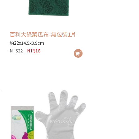
百利大綠菜瓜布-無包裝1片
約22x14.5x0.9cm
NT$22
NT$16