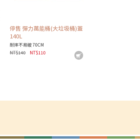
停售 彈力萬能桶(大垃圾桶)蓋
140L
耐摔不易破 70CM
NT$140
NT$110