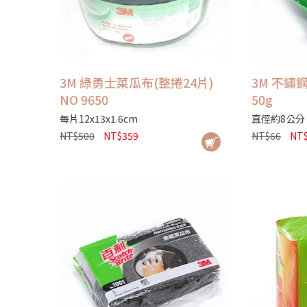
3M 綠勇士菜瓜布(整捲24片)
3M 不鏽鋼
NO 9650
50g
每片12x13x1.6cm
直徑約8公分
NT$500
NT$359
NT$66
NT