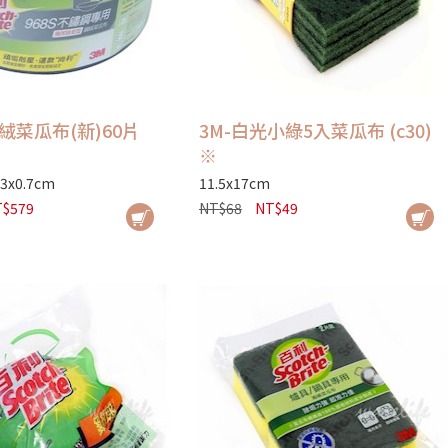
絨菜瓜布(新)60片
3M-白光小綠5入菜瓜布 (c30)
※
3x0.7cm
11.5x17cm
$579
NT$68
NT$49