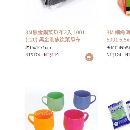
3M黑金鋼菜瓜布3入 1001
3M 細緻
(c20) 黑金剛焦炭菜瓜布
5001 6.5x
約15x10x1cm
美耐皿/陶瓷
NT$174
NT$119
NT$124
N