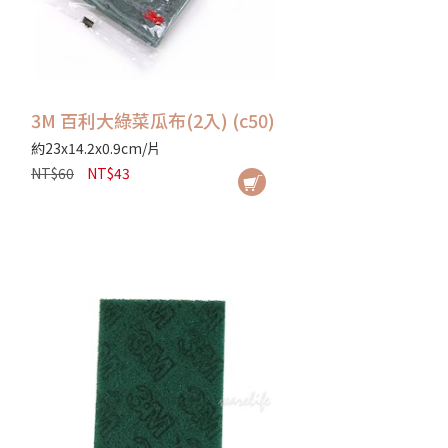
3M 百利大綠菜瓜布(2入) (c50)
約23x14.2x0.9cm/片
NT$60
NT$43