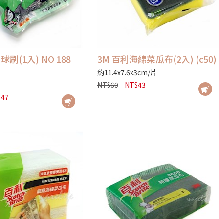
球刷(1入) NO 188
3M 百利海綿菜瓜布(2入) (c50)
約11.4x7.6x3cm/片
NT$60
NT$43
$47