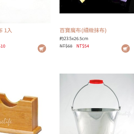
 1入
百寶魔布(細緻抹布)
約23.5x26.5cm
$10
NT$68
NT$54