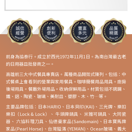
前身為協泰行。成立於西元1972年11月1日。為南台灣最古老
的日用器皿批發商之一。
高雄前三大中式餐具專賣店。萬種商品開架式陳列。包括：中
式餐桌上會看到的營業與家用餐具。咖啡簡餐用品用具。廚房
後場用具。餐廳外場用品。收納保鮮用品。材質包括不銹鋼、
鐵、鋁、陶瓷、玻璃、美耐皿、塑膠、木、竹…等。
主要品牌包括：日本HARIO、日本貝印(KAI)、三光牌、樂扣
樂扣（Lock & Lock）、 牛頭牌鍋具、 米雅可鍋具、 大同瓷
器、 六協料理刀具、仙德曼家品(Sandomain)、日本寶馬牌
家品(Pearl Horse)、台灣鎰滿 (YEMAN)、Ocean玻璃、義大