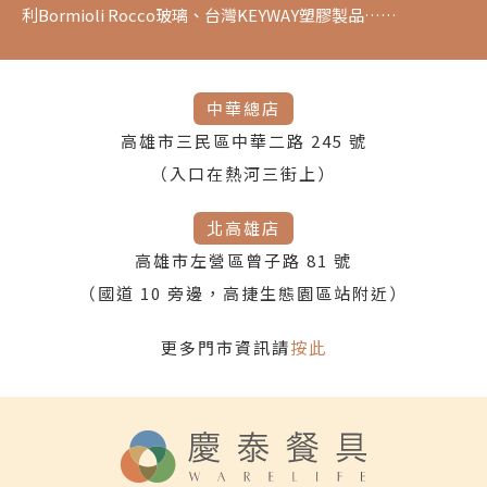
利Bormioli Rocco玻璃、台灣KEYWAY塑膠製品……
中華總店
高雄市三民區中華二路 245 號
（入口在熱河三街上）
北高雄店
高雄市左營區曾子路 81 號
（國道 10 旁邊，高捷生態園區站附近）
更多門市資訊請
按此