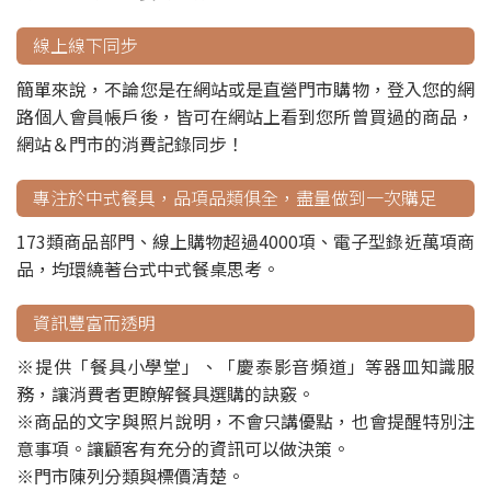
線上線下同步
簡單來說，不論您是在網站或是直營門市購物，登入您的網
路個人會員帳戶後，皆可在網站上看到您所曾買過的商品，
網站＆門市的消費記錄同步！
專注於中式餐具，品項品類俱全，盡量做到一次購足
173類商品部門、線上購物超過4000項、電子型錄近萬項商
品，均環繞著台式中式餐桌思考。
資訊豐富而透明
※提供「餐具小學堂」、「慶泰影音頻道」等器皿知識服
務，讓消費者更瞭解餐具選購的訣竅。
※商品的文字與照片說明，不會只講優點，也會提醒特別注
意事項。讓顧客有充分的資訊可以做決策。
※門市陳列分類與標價清楚。