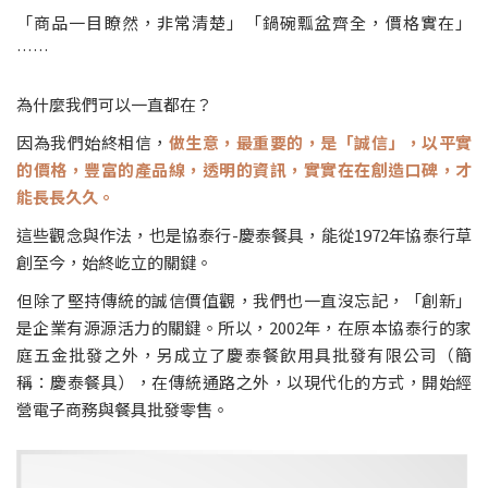
「商品一目瞭然，非常清楚」「鍋碗瓢盆齊全，價格實在」
……
為什麼我們可以一直都在？
因為我們始終相信，
做生意，最重要的，是「誠信」，以平實
的價格，豐富的產品線，透明的資訊，實實在在創造口碑，才
能長長久久。
這些觀念與作法，也是協泰行-慶泰餐具，能從1972年協泰行草
創至今，始終屹立的關鍵。
但除了堅持傳統的誠信價值觀，我們也一直沒忘記，「創新」
是企業有源源活力的關鍵。所以，2002年，在原本協泰行的家
庭五金批發之外，另成立了慶泰餐飲用具批發有限公司（簡
稱：慶泰餐具），在傳統通路之外，以現代化的方式，開始經
營電子商務與餐具批發零售。